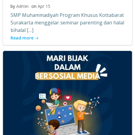
by
Admin
on
Apr 15
SMP Muhammadiyah Program Khusus Kottabarat
Surakarta menggelar seminar parenting dan halal
bihalal […]
Read more