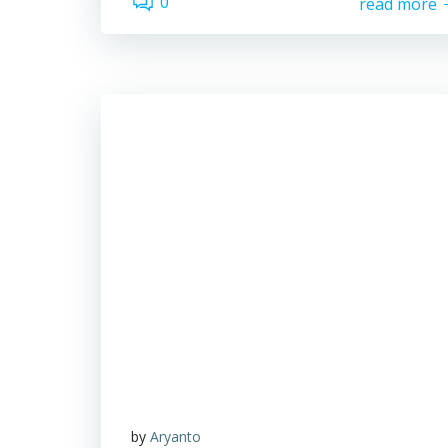
0
read more
by
Aryanto