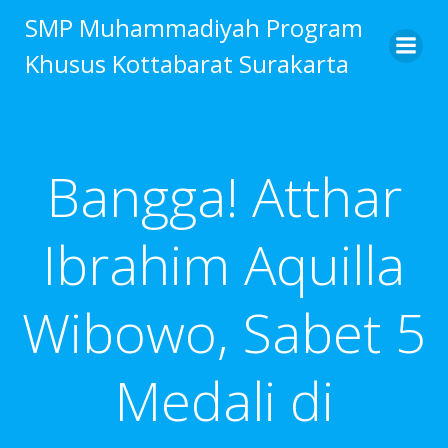
Skip
SMP Muhammadiyah Program
to
Khusus Kottabarat Surakarta
content
Bangga! Atthar
Ibrahim Aquilla
Wibowo, Sabet 5
Medali di