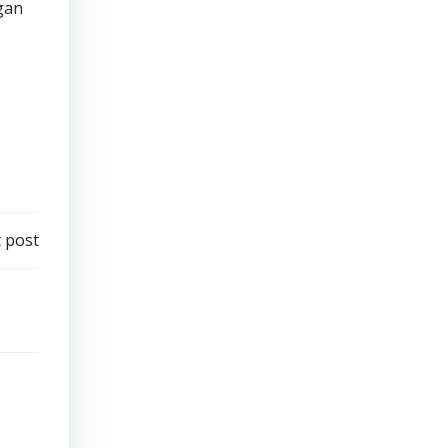
gan
 post